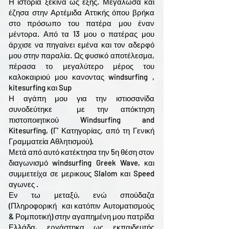
Η ιστορία ξεκινά ως εξής. Μεγάλωσα και
έζησα στην Αρτέμιδα Αττικής όπου βρήκα
στο πρόσωπο του πατέρα μου έναν
μέντορα. Από τα 13 μου ο πατέρας μου
άρχισε να πηγαίνει εμένα και τον αδερφό
μου στην παραλία. Ως φυσικό αποτέλεσμα,
πέρασα το μεγαλύτερο μέρος του
καλοκαιριού μου κανοντας windsurfing ,
kitesurfing και Sup
Η αγάπη μου για την ιστιοσανίδα
συνοδεύτηκε με την απόκτηση
πιστοποιητικού Windsurfing and
Kitesurfing, (Γ’ Κατηγορίας, από τη Γενική
Γραμματεία Αθλητισμού).
Μετά από αυτό κατέκτησα την 5η θέση στον
διαγωνισμό windsurfing Greek Wave, και
συμμετείχα σε μερικους Slalom και Speed
αγωνες .
Εν τω μεταξύ, ενώ σπούδαζα
(Πληροφορική και κατόπιν Αυτοματισμούς
& Ρομποτική) στην αγαπημένη μου πατρίδα
Ελλάδα, εργάστηκα ως εκπαιδευτής