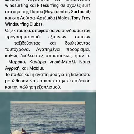
windsurfing και kitesurfing σε σχολές surf
στο νησί της Πάρου (Goya center, Surfnchil)
και στη Λούτσα-Αρτέμιδα (Aiolos ,Tony Frey
Windsurfing Clubs) .
Ως εκ τούτου, αποφάσισα να συνδυάσω τον
προγραμματισμό εξυπνων σπιτιών
ταξιδεύοντας και δουλεύοντας
ταυτόχρονα. Αγαπημένοι προορισμοί,
καθώς δούλευα εξ αποστάσεως, ηταν το
Μαρόκο, Κανάρια νησιά,Μπαλί, Νότια
Αφρική, και Μαϊάμι.
Το πάθος και η αγάπη μου για τη θάλασσα,
με ώθησαν να εστιάσω στην εκπαίδευση
και την πώληση εξοπλισμού.